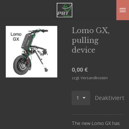
Zum
Hauptinhalt
springen
Lomo GX,
pulling
device
0,00 €
zzgl. Versandkosten
Deaktiviert
The new Lomo GX has